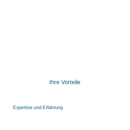
Perfekte steuerliche Betreuung in allen
Bereichen.
CURA GOLD
Ihre Vorteile
Expertise und Erfahrung